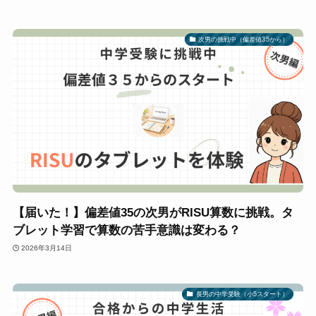
次男の挑戦中（偏差値35から）
【届いた！】偏差値35の次男がRISU算数に挑戦。タ
ブレット学習で算数の苦手意識は変わる？
2026年3月14日
長男の中学受験（小5スタート）