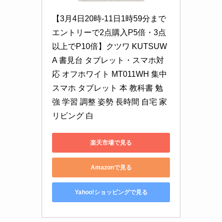
【3月4日20時-11日1時59分まで
エントリーで2点購入P5倍・3点
以上でP10倍】クツワ KUTSUW
A 書見台 タブレット・スマホ対
応 オフホワイト MT011WH 集中 
スマホ タブレット 本 教科書 勉
強 学習 調整 姿勢 長時間 自宅 家 
リビング 白
楽天市場で見る
Amazonで見る
Yahoo!ショッピングで見る